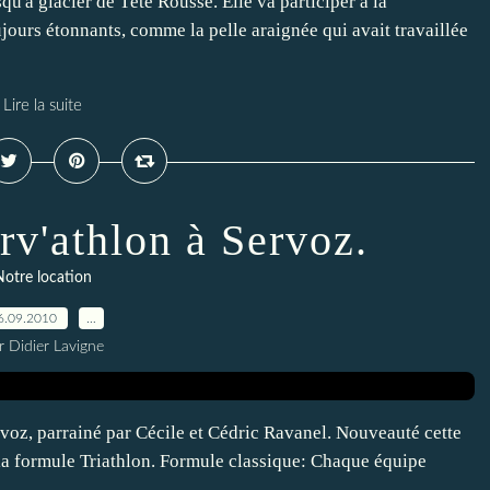
u'à glacier de Tête Rousse. Elle va participer à la
ujours étonnants, comme la pelle araignée qui avait travaillée
Lire la suite
rv'athlon à Servoz.
Notre location
6.09.2010
…
r Didier Lavigne
rvoz, parrainé par Cécile et Cédric Ravanel. Nouveauté cette
s la formule Triathlon. Formule classique: Chaque équipe