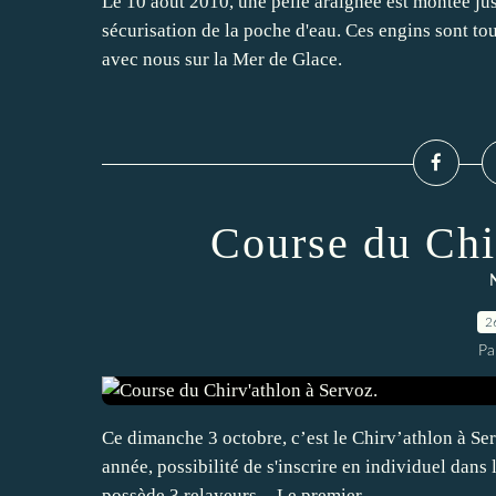
Le 10 août 2010, une pelle araignée est montée jusq
sécurisation de la poche d'eau. Ces engins sont to
avec nous sur la Mer de Glace.
Course du Chi
2
Pa
Ce dimanche 3 octobre, c’est le Chirv’athlon à Se
année, possibilité de s'inscrire en individuel dan
possède 3 relayeurs. - Le premier...