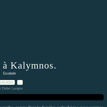
 à Kalymnos.
Escalade
1.05.2010
…
r Didier Lavigne