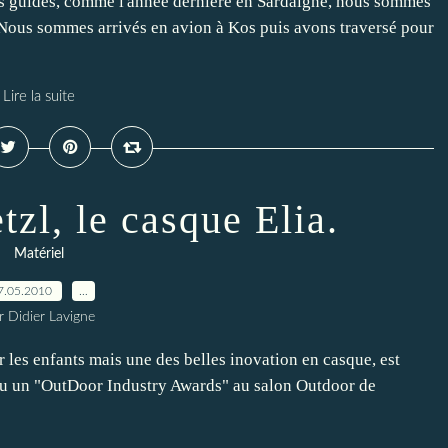
ins guides, comme l'année dernière en Sardaigne, nous sommes
. Nous sommes arrivés en avion à Kos puis avons traversé pour
Lire la suite
zl, le casque Elia.
Matériel
7.05.2010
…
r Didier Lavigne
 les enfants mais une des belles inovation en casque, est
eçu un "OutDoor Industry Awards" au salon Outdoor de