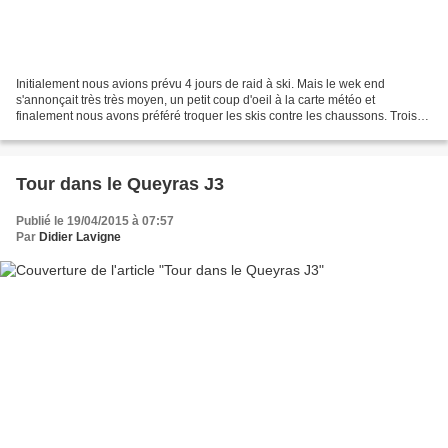
Initialement nous avions prévu 4 jours de raid à ski. Mais le wek end
s'annonçait très très moyen, un petit coup d'oeil à la carte météo et
finalement nous avons préféré troquer les skis contre les chaussons. Trois
jours de découverte des Dentelles de...
Tour dans le Queyras J3
Publié le 19/04/2015 à 07:57
Par
Didier Lavigne