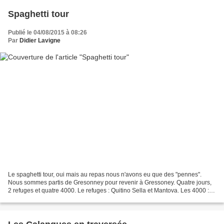
Spaghetti tour
Publié le 04/08/2015 à 08:26
Par
Didier Lavigne
Le spaghetti tour, oui mais au repas nous n'avons eu que des "pennes".
Nous sommes partis de Gresonney pour revenir à Gressoney. Quatre jours,
2 refuges et quatre 4000. Le refuges : Quitino Sella et Mantova. Les 4000 :
Castor, Paso del Naso, Pyramide...