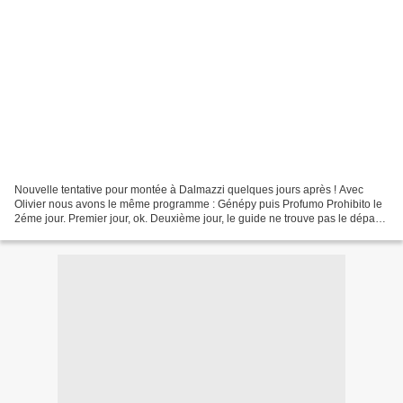
Nouvelle tentative pour montée à Dalmazzi quelques jours après ! Avec
Olivier nous avons le même programme : Génépy puis Profumo Prohibito le
2éme jour. Premier jour, ok. Deuxième jour, le guide ne trouve pas le départ
de la voie et monte trop haut. En...