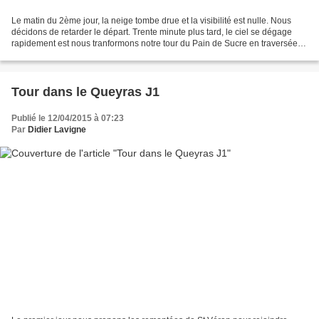
Le matin du 2ème jour, la neige tombe drue et la visibilité est nulle. Nous
décidons de retarder le départ. Trente minute plus tard, le ciel se dégage
rapidement est nous tranformons notre tour du Pain de Sucre en traversée
du col Agnel pour gravir les...
Tour dans le Queyras J1
Publié le 12/04/2015 à 07:23
Par
Didier Lavigne