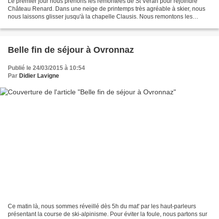
Le premier jour nous prenons les remontées de St Véran pour rejoindre
Château Renard. Dans une neige de printemps très agréable à skier, nous
nous laissons glisser jusqu'à la chapelle Clausis. Nous remontons les
pentes pour rejoindre le col de Chamoussière....
Belle fin de séjour à Ovronnaz
Publié le 24/03/2015 à 10:54
Par
Didier Lavigne
Ce matin là, nous sommes réveillé dès 5h du mat' par les haut-parleurs
présentant la course de ski-alpinisme. Pour éviter la foule, nous partons sur