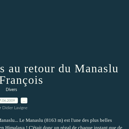
s au retour du Manaslu
 François
Divers
7.06.2009
…
r Didier Lavigne
anaslu... Le Manaslu (8163 m) est l'une des plus belles
en Himalaya ! C'était donc un régal de chaque instant que de